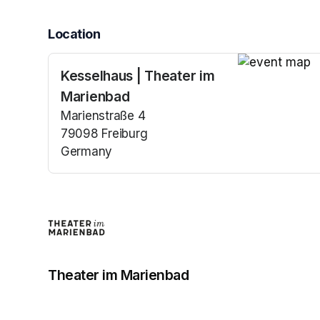
Location
Kesselhaus | Theater im
(opens in a n
Marienbad
Marienstraße 4
79098 Freiburg
Germany
(opens in a new tab)
Theater im Marienbad
(opens in a new tab)
(opens in a new tab)