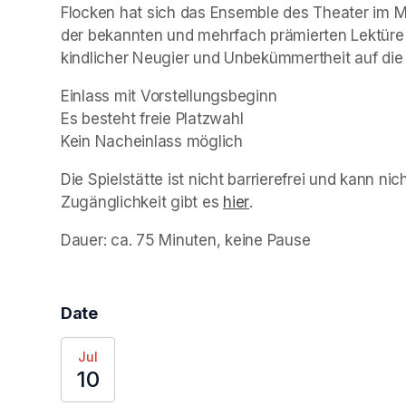
Flocken hat sich das Ensemble des Theater im M
der bekannten und mehrfach prämierten Lektüre
kindlicher Neugier und Unbekümmertheit auf die
Einlass mit Vorstellungsbeginn                                                                                                                                                                                          
Es besteht freie Platzwahl                                                                                                                                                                            
Kein Nacheinlass möglich
Die Spielstätte ist nicht barrierefrei und kann ni
Zugänglichkeit gibt es 
hier
(opens in a new tab)
.
Dauer: ca. 75 Minuten, keine Pause
Date
Jul
10