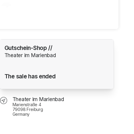
Gutschein-Shop //
Theater im Marienbad
The sale has ended
kasse Gutscheine in Ihrem Wunschwert erhalten.                                                   
Theater im Marienbad
Marienstraße 4
79098 Freiburg
Germany