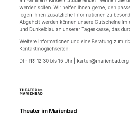
an Familien? Kinder? Studierende? Nennen Sie un
werden sollen. Wir helfen Ihnen gerne, den pass
legen Ihnen zusätzliche Informationen zu beson
Abgeholt werden können unsere Gutscheine im 
und Dunkelblau an unserer Tageskasse, das durc
Weitere Informationen und eine Beratung zum ric
Kontaktmöglichkeiten:
DI - FR: 12:30 bis 15 Uhr | karten@marienbad.org
Theater im Marienbad
(opens in a new tab)
(opens in a new tab)